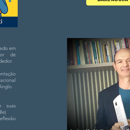
rmado em
sor de
dedor.
entação
cacional
Anglo.
 suas
le)
reflexão