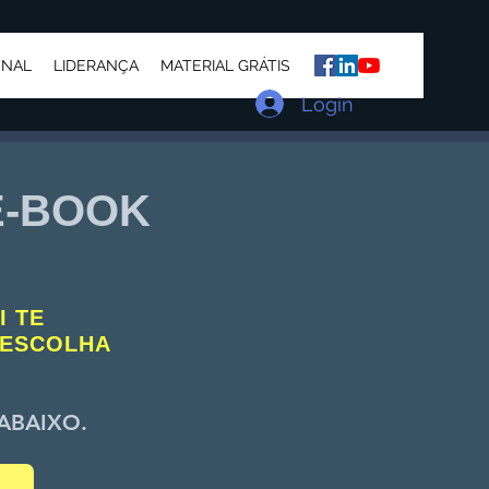
ONAL
LIDERANÇA
MATERIAL GRÁTIS
Login
E-BOOK
I TE
 ESCOLHA
ABAIXO.